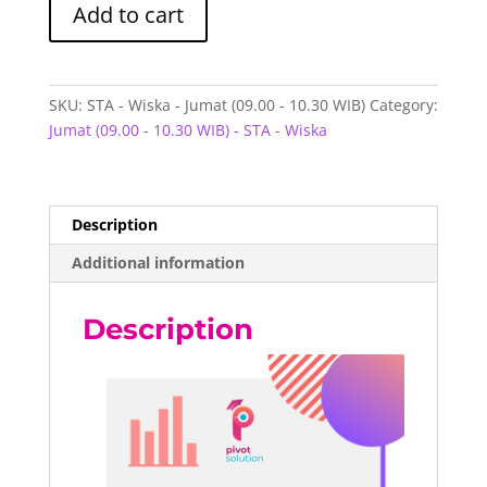
Add to cart
-
Wiska
-
Jumat
SKU:
STA - Wiska - Jumat (09.00 - 10.30 WIB)
Category:
(09.00
Jumat (09.00 - 10.30 WIB) - STA - Wiska
-
10.30
WIB)
quantity
Description
Additional information
Description