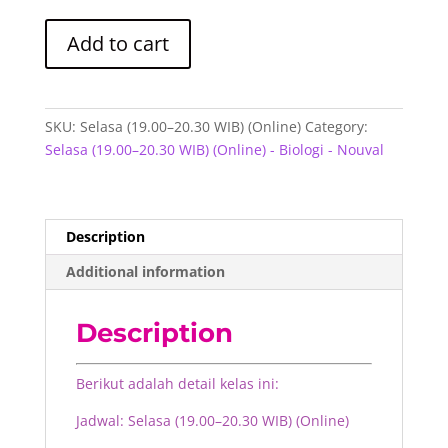
Selasa
Add to cart
(19.00–
20.30
WIB)
(Online)
SKU:
Selasa (19.00–20.30 WIB) (Online)
Category:
-
Selasa (19.00–20.30 WIB) (Online) - Biologi - Nouval
Biologi
-
Nouval
quantity
Description
Additional information
Description
Berikut adalah detail kelas ini:
Jadwal: Selasa (19.00–20.30 WIB) (Online)