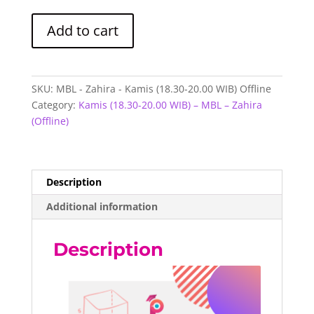
MBL
Add to cart
-
Zahira
-
Kamis
SKU:
MBL - Zahira - Kamis (18.30-20.00 WIB) Offline
(18.30-
Category:
Kamis (18.30-20.00 WIB) – MBL – Zahira
20.00
(Offline)
WIB)
Offline
quantity
Description
Additional information
Description