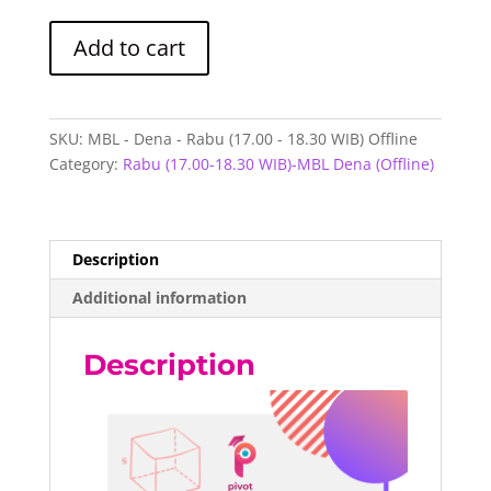
MBL
Add to cart
-
Dena
-
Rabu
SKU:
MBL - Dena - Rabu (17.00 - 18.30 WIB) Offline
(17.00
Category:
Rabu (17.00-18.30 WIB)-MBL Dena (Offline)
-
18.30
WIB)
Offline
Description
quantity
Additional information
Description