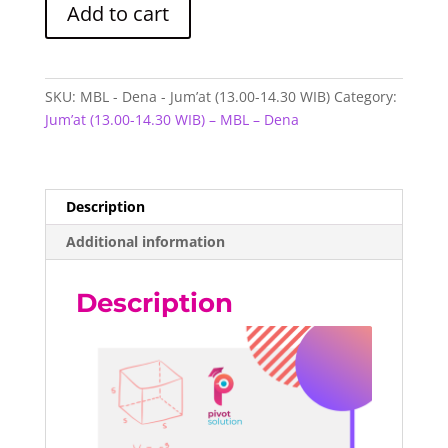
Add to cart
-
Dena
-
Jum’at
SKU:
MBL - Dena - Jum’at (13.00-14.30 WIB)
Category:
(13.00-
Jum’at (13.00-14.30 WIB) – MBL – Dena
14.30
WIB)
quantity
Description
Additional information
Description