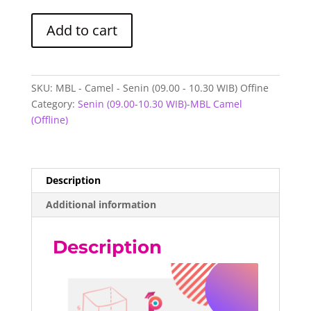
MBL
Add to cart
-
Camel
-
Senin
SKU:
MBL - Camel - Senin (09.00 - 10.30 WIB) Offine
(09.00
Category:
Senin (09.00-10.30 WIB)-MBL Camel
-
(Offline)
10.30
WIB)
Offline
quantity
Description
Additional information
Description