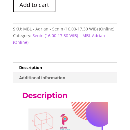
MBL
Add to cart
-
Adrian
-
Senin
SKU:
MBL - Adrian - Senin (16.00-17.30 WIB) (Online)
(16.00-
Category:
Senin (16.00-17.30 WIB) – MBL Adrian
17.30
(Online)
WIB)
(Online)
quantity
Description
Additional information
Description