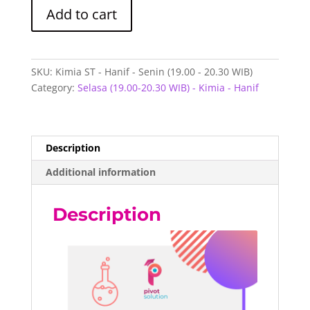
Kimia
Add to cart
ST
-
Hanif
-
SKU:
Kimia ST - Hanif - Senin (19.00 - 20.30 WIB)
Senin
Category:
Selasa (19.00-20.30 WIB) - Kimia - Hanif
(19.00
-
20.30
WIB)
Description
quantity
Additional information
Description