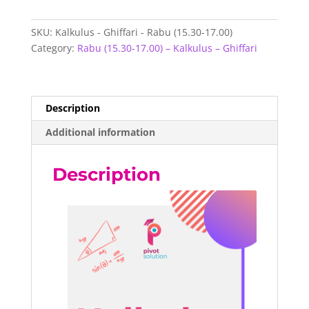
-
Rabu
SKU:
Kalkulus - Ghiffari - Rabu (15.30-17.00)
(15.30-
Category:
Rabu (15.30-17.00) – Kalkulus – Ghiffari
17.00)
quantity
Description
Additional information
Description