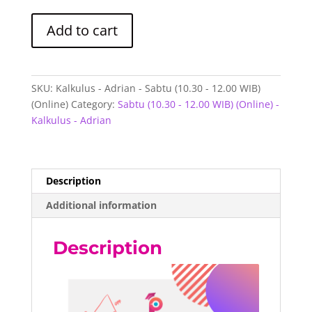
Kalkulus
Add to cart
-
Adrian
-
Sabtu
SKU:
Kalkulus - Adrian - Sabtu (10.30 - 12.00 WIB)
(10.30
(Online)
Category:
Sabtu (10.30 - 12.00 WIB) (Online) -
-
Kalkulus - Adrian
12.00
WIB)
(Online)
quantity
Description
Additional information
Description