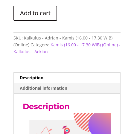
Kalkulus
Add to cart
-
Adrian
-
Kamis
SKU:
Kalkulus - Adrian - Kamis (16.00 - 17.30 WIB)
(16.00
(Online)
Category:
Kamis (16.00 - 17.30 WIB) (Online) -
-
Kalkulus - Adrian
17.30
WIB)
(Online)
quantity
Description
Additional information
Description