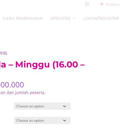
0 Items
CARA PEMESANAN
UPDATES
LOGIN/REGISTER
WIB)
la – Minggu (16.00 –
Price
000.000
range:
uan dan jumlah peserta.
Rp80.000
through
Rp2.000.000