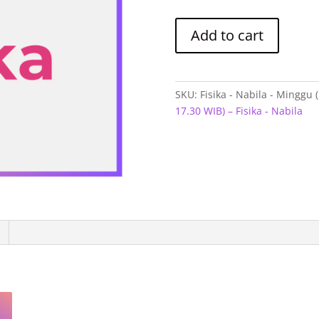
Fisika
Add to cart
-
Nabila
-
Minggu
SKU:
Fisika - Nabila - Minggu 
(16.00
17.30 WIB) – Fisika - Nabila
-
17.30
WIB)
quantity