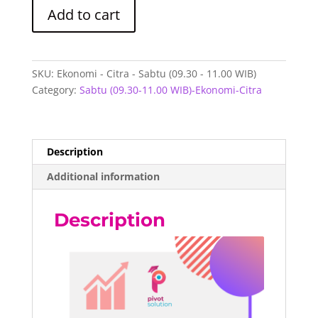
Ekonomi
Add to cart
-
Citra
-
Sabtu
SKU:
Ekonomi - Citra - Sabtu (09.30 - 11.00 WIB)
(09.30
Category:
Sabtu (09.30-11.00 WIB)-Ekonomi-Citra
-
11.00
WIB)
quantity
Description
Additional information
Description