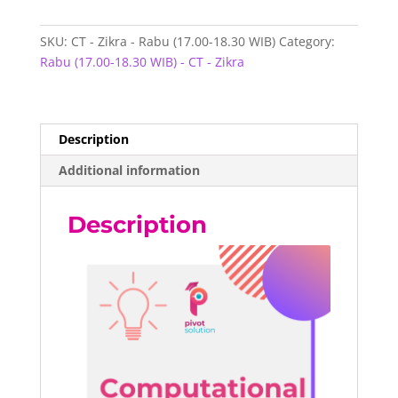
-
Rabu
SKU:
CT - Zikra - Rabu (17.00-18.30 WIB)
Category:
(17.00-
Rabu (17.00-18.30 WIB) - CT - Zikra
18.30
WIB)
quantity
Description
Additional information
Description