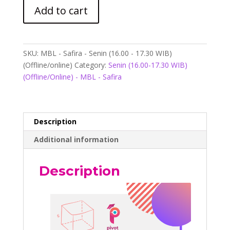
MBL
Add to cart
-
Safira
-
Senin
SKU:
MBL - Safira - Senin (16.00 - 17.30 WIB)
(16.00
(Offline/online)
Category:
Senin (16.00-17.30 WIB)
-
(Offline/Online) - MBL - Safira
17.30
WIB)
(Offline/online)
quantity
Description
Additional information
Description