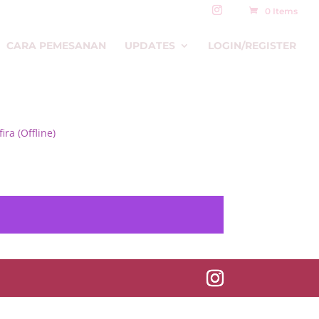
0 Items
CARA PEMESANAN
UPDATES
LOGIN/REGISTER
ira (Offline)