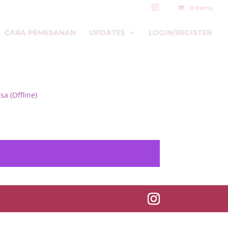
0 Items
CARA PEMESANAN
UPDATES
LOGIN/REGISTER
a (Offline)