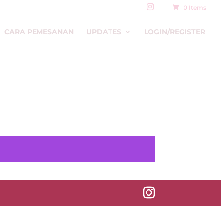
0 Items
CARA PEMESANAN
UPDATES
LOGIN/REGISTER