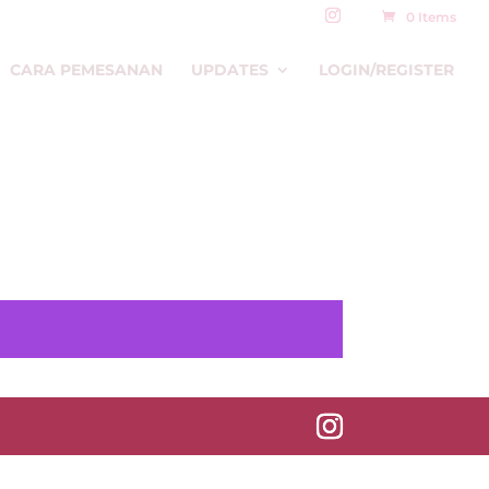
0 Items
CARA PEMESANAN
UPDATES
LOGIN/REGISTER