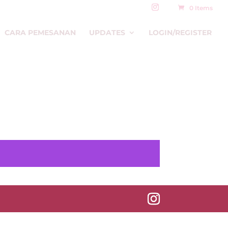
0 Items
CARA PEMESANAN
UPDATES
LOGIN/REGISTER