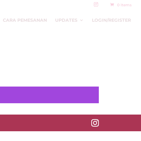
0 Items
CARA PEMESANAN
UPDATES
LOGIN/REGISTER