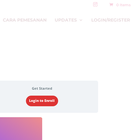
0 Items
CARA PEMESANAN
UPDATES
LOGIN/REGISTER
Get Started
Login to Enroll